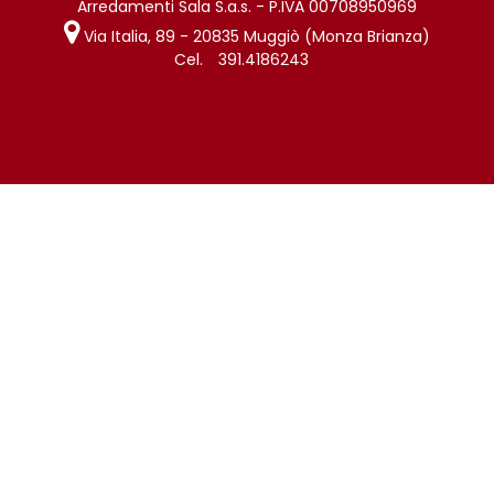
Arredamenti Sala S.a.s. - P.IVA 00708950969
Via Italia, 89 - 20835 Muggiò (Monza Brianza)
Cel.
391.4186243