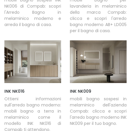
mobili bagno sospesi INK
mobili bagno per
NK006 di Compab: scopri
lavanderia in melaminico
l'Arredo Bagno in
della marca Compab:
melaminico moderno e
clicca e scopri l'arredo
arreda il bagno di casa.
bagno moderno AB+ LD005
per il bagno di casa.
INK NK016
INK NK009
Ottieni informazioni
mobili bagno sospesi in
sull'arredo bagno moderno:
melaminico dell'azienda
mobili bagno a terra in
Compab: clicca e scopri
melaminico come il
l'arredo bagno moderno INK
modello INK NK016 di
NK009 per il tuo bagno.
Compab ti attendono.