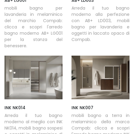
AB+ LG001
AB+ LD003
mobili bagno per
Arreda il tuo bagno
lavanderia in melaminico
moderno alla perfezione
del marchio Compab:
con AB+ LD003, mobili
clicca e scopri l'arredo
bagno per lavanderia e
bagno moderno AB+ LG001
oggetti in laccato opaco di
per la stanza del
Compab.
benessere.
INK NK014
INK NK007
Arreda il tuo bagno
mobili bagno a terra in
moderno al meglio con INK
melaminico della marca
NK014, mobili bagno sospesi
Compab: clicca e scopri