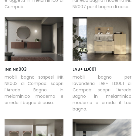
e oggetti in melaminico di
l'arredo bagno moderno INK
Compab.
NK007 per il bagno di casa.
INK NK003
LAB+ LD001
mobili bagno sospesi INK
mobili bagno per
NK003 di Compab: scopri
lavanderia LAB+ LD001 di
l'Arredo Bagno in
Compab: scopri l'Arredo
melaminico moderno e
Bagno in melaminico
arreda il bagno di casa.
moderno e arreda il tuo
bagno.