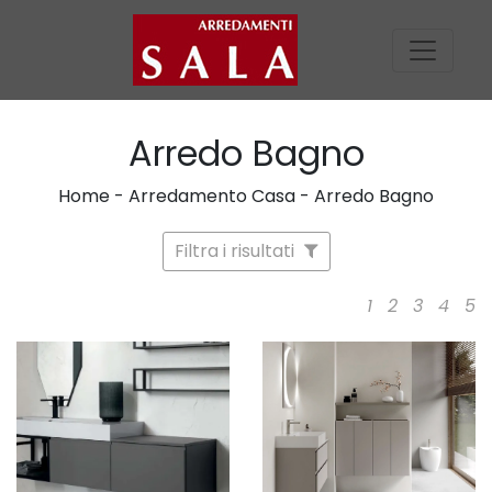
Arredo Bagno
Home
-
Arredamento Casa
-
Arredo Bagno
Filtra i risultati
1
2
3
4
5