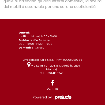
quale si arredano gli altri interni domestici, la scelta
dei mobili è essenziale per una serena quotidianità.
Lunedì:
mattino chiuso | 14:30 - 19:00
Da Martedì a Sabato:
9:30 - 12:00 | 14:30 - 19:00
Domenica:
Chiuso
Arredamenti Sala S.a.s. - P.IVA 00708950969
Via Italia, 89 - 20835 Muggiò (Monza
Brianza)
Cel.
391.4186243
Contatti
Powered by