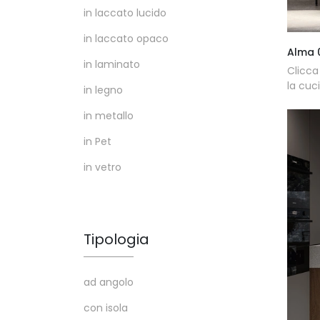
in laccato lucido
in laccato opaco
Alma 
in laminato
Clicca
la cuc
in legno
in metallo
in Pet
in vetro
Tipologia
ad angolo
con isola