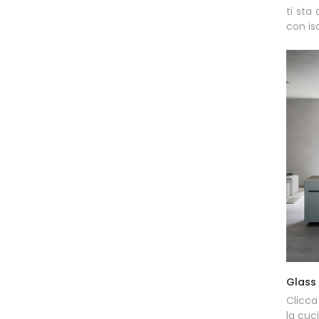
ti sta
con iso
Glass
Clicca
la cuc