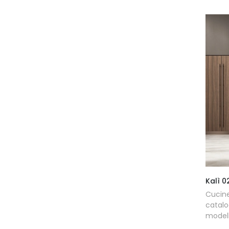
Kalì 0
Cucin
catalo
modell