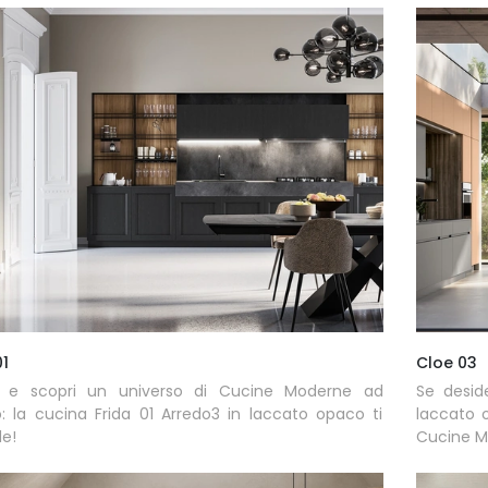
01
Cloe 03
a e scopri un universo di Cucine Moderne ad
Se desid
: la cucina Frida 01 Arredo3 in laccato opaco ti
laccato 
e!
Cucine Mo