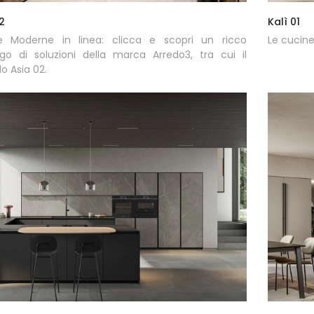
2
Kalì 01
e Moderne in linea: clicca e scopri un ricco
Le cucine
go di soluzioni della marca Arredo3, tra cui il
o Asia 02.