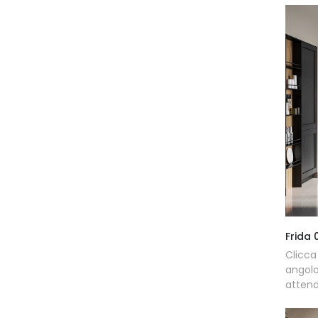
Frida 
Clicc
angolo
attend