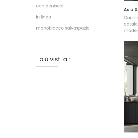
con penisola
Asia 0
in linea
Cucin
catalo
monoblocco salvaspazio
modell
I più visti a :