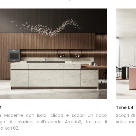
2
Time 04
e Moderne con isola: clicca e scopri un ricco
Scopri d
go di soluzioni dell'azienda Arredo3, tra cui il
soluzione
o Kalì 02.