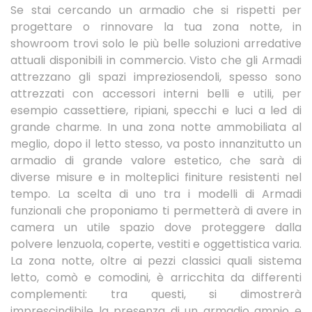
Se stai cercando un armadio che si rispetti per
progettare o rinnovare la tua zona notte, in
showroom trovi solo le più belle soluzioni arredative
attuali disponibili in commercio. Visto che gli Armadi
attrezzano gli spazi impreziosendoli, spesso sono
attrezzati con accessori interni belli e utili, per
esempio cassettiere, ripiani, specchi e luci a led di
grande charme. In una zona notte ammobiliata al
meglio, dopo il letto stesso, va posto innanzitutto un
armadio di grande valore estetico, che sarà di
diverse misure e in molteplici finiture resistenti nel
tempo. La scelta di uno tra i modelli di Armadi
funzionali che proponiamo ti permetterà di avere in
camera un utile spazio dove proteggere dalla
polvere lenzuola, coperte, vestiti e oggettistica varia.
La zona notte, oltre ai pezzi classici quali sistema
letto, comò e comodini, è arricchita da differenti
complementi: tra questi, si dimostrerà
imprescindibile la presenza di un armadio ampio e