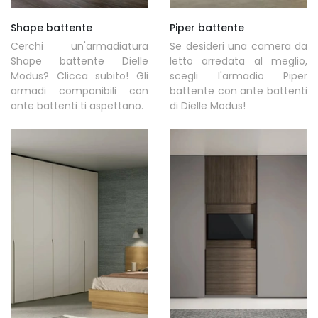
Shape battente
Piper battente
Cerchi un'armadiatura
Se desideri una camera da
Shape battente Dielle
letto arredata al meglio,
Modus? Clicca subito! Gli
scegli l'armadio Piper
armadi componibili con
battente con ante battenti
ante battenti ti aspettano.
di Dielle Modus!