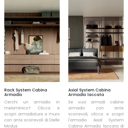
Rack System Cabina
Axial System Cabina
Armadio
Armadio laccata
Cerchi un armadio in
Se vuoi armadi cabine
melaminico? Clicca e
armadio con ante
scopri armadiature a muro
scorrevoli, clicca e scopri
con ante scorrevoli di Dielle
l'armadio Axial System
Modus.
Cabina Armadio laccata di