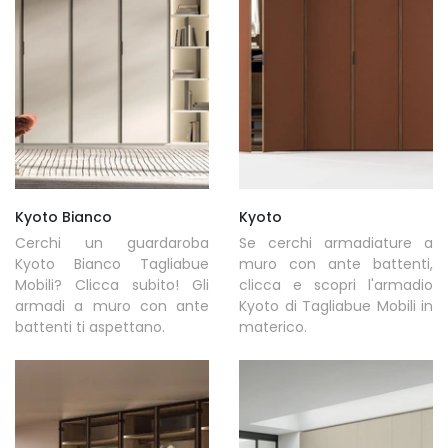
Kyoto Bianco
Kyoto
Cerchi un guardaroba
Se cerchi armadiature a
Kyoto Bianco Tagliabue
muro con ante battenti,
Mobili? Clicca subito! Gli
clicca e scopri l'armadio
armadi a muro con ante
Kyoto di Tagliabue Mobili in
battenti ti aspettano.
materico.