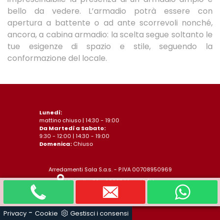
bello da vedere. L’armadio potrà essere con
apertura a battente o ad ante scorrevoli nonché,
ancora, a cabina armadio: la scelta segue soltanto le
tue esigenze di spazio e stile, seguendo la
conformazione del locale.
Lunedì:
mattino chiuso | 14:30 - 19:00
Da Martedì a Sabato:
9:30 - 12:00 | 14:30 - 19:00
Domenica:
Chiuso
Arredamenti Sala S.a.s. - P.IVA 00708950969
Via Italia, 89 - 20835 Muggiò (Monza
Brianza)
Cel.
391.4186243
-
Privacy
Cookie
Gestisci i consensi