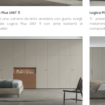
 Plus UNIT 11
Logica Pl
i una camera da letto arredata con gusto, scegli
Ti pres
adio Logica Plus UNIT 11 con ante battenti di
melamini
ella!
componibi