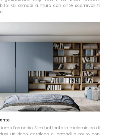
bito! Gli armadi a muro con ante scorrevoli ti
o.
tente
tiamo l'armadio Slim battente in melaminico di
odus! Un ricco catalogo di armadi a muro con