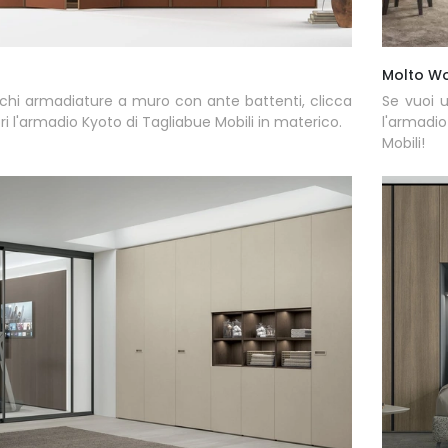
Molto W
chi armadiature a muro con ante battenti, clicca
Se vuoi u
ri l'armadio Kyoto di Tagliabue Mobili in materico.
l'armadi
Mobili!