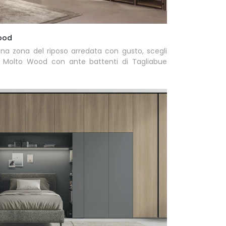
ood
na zona del riposo arredata con gusto, scegli
o Molto Wood con ante battenti di Tagliabue