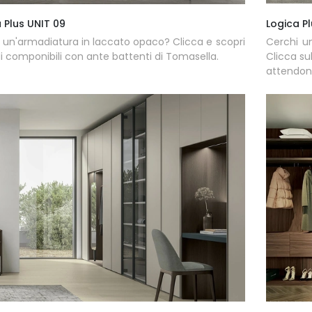
 Plus UNIT 09
Logica Pl
 un'armadiatura in laccato opaco? Clicca e scopri
Cerchi u
 componibili con ante battenti di Tomasella.
Clicca su
attendon