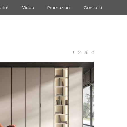
tlet
Video
Promozioni
Contatti
1
2
3
4