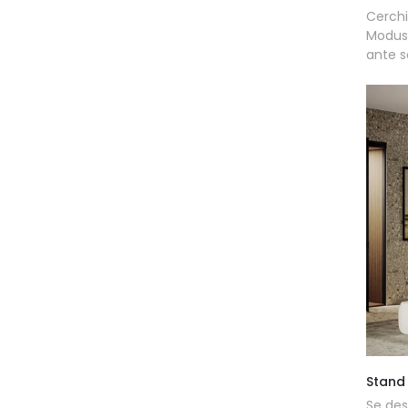
Cerchi
Modus
ante s
Stand
Se des