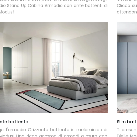
dio Stand Up Cabina Armadio con ante battenti di
Clicca su
 Modus!
attendon
nte battente
Slim bat
ui l'armadio Orizzonte battente in melaminico di
Ti presen
e Modus! Una ricca gamma di armadi a muro con
Dielle M