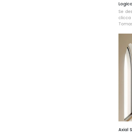
Logica
Se des
clicc
Tomase
Axial