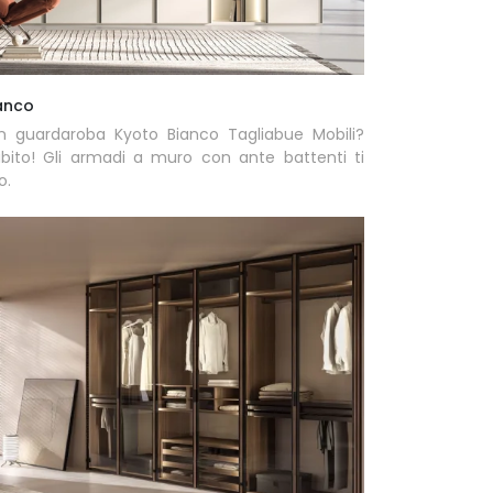
anco
n guardaroba Kyoto Bianco Tagliabue Mobili?
ubito! Gli armadi a muro con ante battenti ti
o.