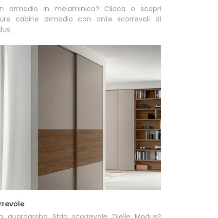
n armadio in melaminico? Clicca e scopri
ure cabine armadio con ante scorrevoli di
dus.
rrevole
n guardaroba Strip scorrevole Dielle Modus?