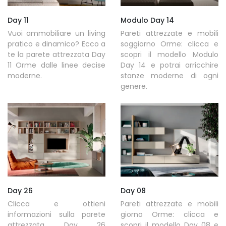
Day 11
Modulo Day 14
Vuoi ammobiliare un living
Pareti attrezzate e mobili
pratico e dinamico? Ecco a
soggiorno Orme: clicca e
te la parete attrezzata Day
scopri il modello Modulo
11 Orme dalle linee decise
Day 14 e potrai arricchire
moderne.
stanze moderne di ogni
genere.
Day 26
Day 08
Clicca e ottieni
Pareti attrezzate e mobili
informazioni sulla parete
giorno Orme: clicca e
attrezzata Day 26
scopri il modello Day 08 e