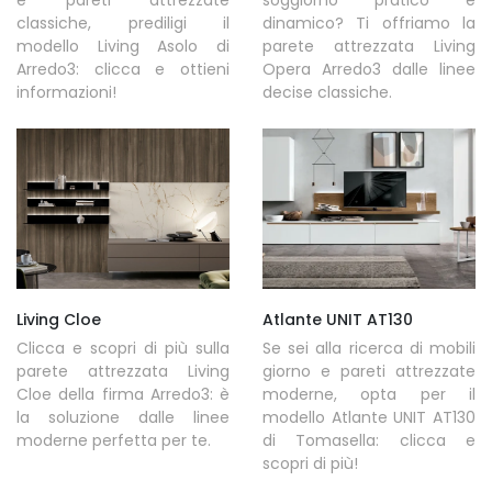
e pareti attrezzate
soggiorno pratico e
classiche, prediligi il
dinamico? Ti offriamo la
modello Living Asolo di
parete attrezzata Living
Arredo3: clicca e ottieni
Opera Arredo3 dalle linee
informazioni!
decise classiche.
Living Cloe
Atlante UNIT AT130
Clicca e scopri di più sulla
Se sei alla ricerca di mobili
parete attrezzata Living
giorno e pareti attrezzate
Cloe della firma Arredo3: è
moderne, opta per il
la soluzione dalle linee
modello Atlante UNIT AT130
moderne perfetta per te.
di Tomasella: clicca e
scopri di più!