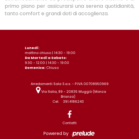
primo piano per assicurarsi una serena quotidianità,
tanto comfort e grandi doti di accoglienza.
Lunedì:
mattino chiuso | 14:30 - 19:00
Da Martedì a Sabato:
9:30 - 12:00 | 14:30 - 19:00
Domenica:
Chiuso
Arredamenti Sala S.a.s. - P.IVA 00708950969
Via Italia, 89 - 20835 Muggiò (Monza
Brianza)
Cel.
391.4186243
Contatti
Powered by