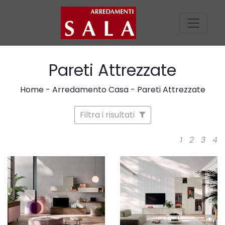
Pareti Attrezzate
Home
-
Arredamento Casa
-
Pareti Attrezzate
Filtra i risultati
1
2
3
4