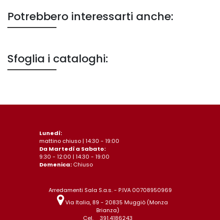
Potrebbero interessarti anche:
Sfoglia i cataloghi:
Lunedì:
mattino chiuso | 14:30 - 19:00
Da Martedì a Sabato:
9:30 - 12:00 | 14:30 - 19:00
Domenica:
Chiuso
Arredamenti Sala S.a.s. - P.IVA 00708950969
Via Italia, 89 - 20835 Muggiò (Monza
Brianza)
Cel.
391.4186243