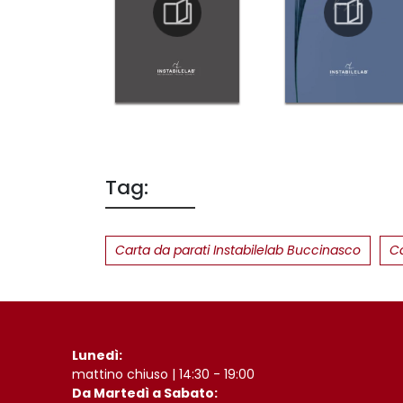
Tag:
Carta da parati Instabilelab Buccinasco
Ca
Lunedì:
mattino chiuso | 14:30 - 19:00
Da Martedì a Sabato: