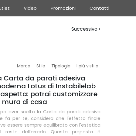
tlet
Video
Promozioni
Contatti
Successivo
Marca
Stile
Tipologia
I più visti a :
a Carta da parati adesiva
oderna Lotus di Instabilelab
i aspetta: potrai customizzare
e mura di casa
po aver scelto la Carta da parati adesiva
e fa per te, considera che l'effetto finale
ve essere sempre equilibrato con l'estetica
l resto dell'arredo. Questa proposta è