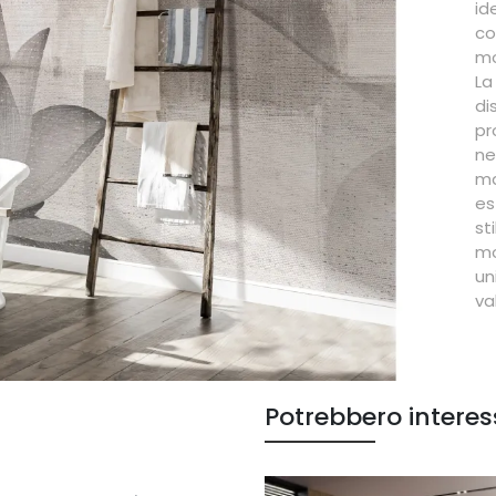
id
co
mo
La
di
pr
ne
ma
es
st
mo
un
va
Potrebbero interes