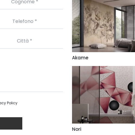
Akame
acy Policy
Nori