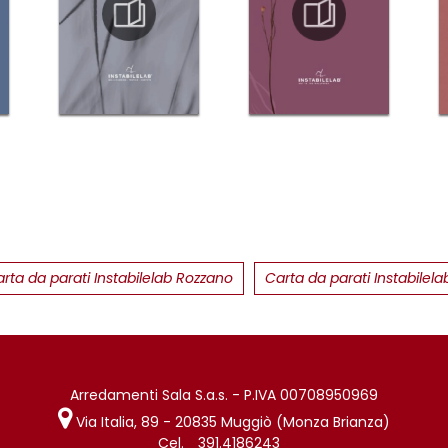
rta da parati Instabilelab Rozzano
Carta da parati Instabilel
Arredamenti Sala S.a.s. - P.IVA 00708950969
Via Italia, 89 - 20835 Muggiò (Monza Brianza)
Cel.
391.4186243