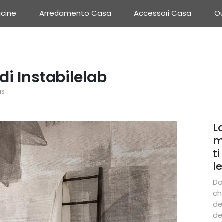
cine
Arredamento Casa
Accessori Casa
Ou
di Instabilelab
us
L
m
t
l
Do
ch
de
de