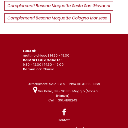
Complementi Besana Moquette Sesto San Giovanni
Complementi Besana Moquette Cologno Monzese
Lunedì:
mattino chiuso | 14:30 - 19:00
Da Martedì a Sabato:
9:30 - 12:00 | 14:30 - 19:00
Domenica:
Chiuso
Arredamenti Sala S.a.s. - P.IVA 00708950969
Via Italia, 89 - 20835 Muggiò (Monza
Brianza)
Cel.
391.4186243
Contatti