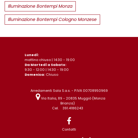
Illuminazione Bontempi Monza
Illuminazione Bontempi Cologno Monzese
Lunedì:
mattino chiuso | 14:30 - 19:00
Da Martedì a Sabato:
9:30 - 12:00 | 14:30 - 19:00
Domenica:
Chiuso
Arredamenti Sala S.a.s. - P.IVA 00708950969
Via Italia, 89 - 20835 Muggiò (Monza
Brianza)
Cel.
391.4186243
Contatti