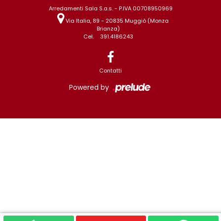
Arredamenti Sala S.a.s. - P.IVA 00708950969
Via Italia, 89 - 20835 Muggiò (Monza
Brianza)
Cel.
391.4186243
Contatti
Powered by