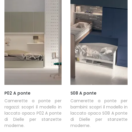
P02 A ponte
S08 A ponte
Camerette a ponte per
Camerette a ponte per
ragazzi: scopri il modello in
bambini: scopri il modello in
laccato opaco P02 A ponte
laccato opaco S08 A ponte
di Dielle per stanzette
di Dielle per stanzette
moderne.
moderne.