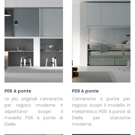
P06 A ponte
P09 A ponte
Le più originali camerette
Camerette a ponte per
per ragazzi moderne ti
ragazzi: scopri il modello in
aspettano! Scopri il
melaminico P09 A ponte di
modello P06 A ponte di
Dielle per stanzette
Dielle.
moderne.