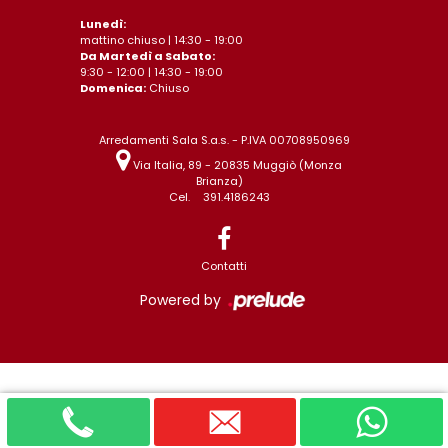
Lunedì:
mattino chiuso | 14:30 - 19:00
Da Martedì a Sabato:
9:30 - 12:00 | 14:30 - 19:00
Domenica:
Chiuso
Arredamenti Sala S.a.s. - P.IVA 00708950969
Via Italia, 89 - 20835 Muggiò (Monza
Brianza)
Cel.
391.4186243
Contatti
Powered by