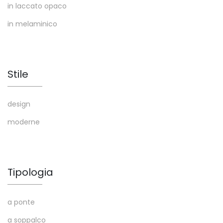
in laccato opaco
in melaminico
Stile
design
moderne
Tipologia
a ponte
a soppalco