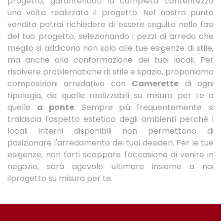
progetto, garantendoti la completa contentezza
una volta realizzato il progetto. Nel nostro punto
vendita potrai richiedere di essere seguito nelle fasi
del tuo progetto, selezionando i pezzi di arredo che
meglio si addicono non solo alle tue esigenze di stile,
ma anche alla conformazione dei tuoi locali. Per
risolvere problematiche di stile e spazio, proponiamo
composizioni arredative con
Camerette
di ogni
tipologia, da quelle realizzabili su misura per te a
quelle
a ponte
. Sempre più frequentemente si
tralascia l'aspetto estetico degli ambienti perché i
locali interni disponibili non permettono di
posizionare l'arredamento dei tuoi desideri. Per le tue
esigenze, non farti scappare l'occasione di venire in
negozio, sarà agevole ultimare insieme a noi
ilprogetto su misura per te.