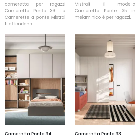
cameretta per ragazzi
Mistral! Il modello
Cameretta Ponte 36! Le
Cameretta Ponte 35 in
Camerette a ponte Mistral
melaminico è per ragazzi.
ti attendono.
Cameretta Ponte 34
Cameretta Ponte 33