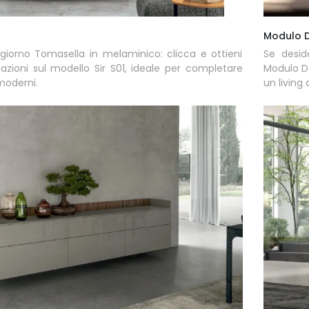
Modulo D
 giorno Tomasella in melaminico: clicca e ottieni
Se desid
azioni sul modello Sir S01, ideale per completare
Modulo D
moderni.
un living