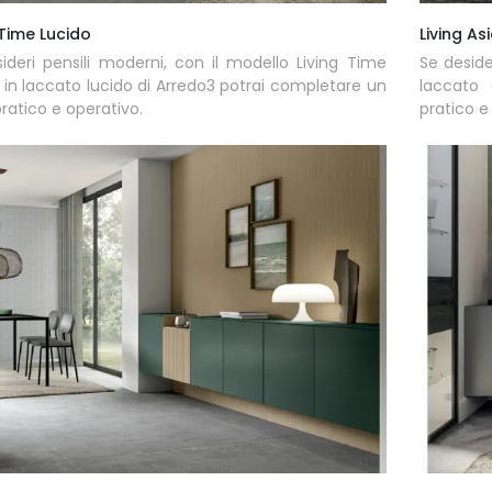
 Time Lucido
Living As
ideri pensili moderni, con il modello Living Time
Se deside
 in laccato lucido di Arredo3 potrai completare un
laccato 
pratico e operativo.
pratico e