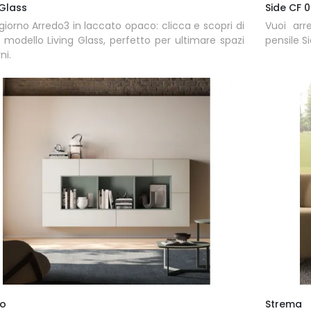
 Glass
Side CF 
 giorno Arredo3 in laccato opaco: clicca e scopri di
Vuoi arr
l modello Living Glass, perfetto per ultimare spazi
pensile S
ni.
o
Strema