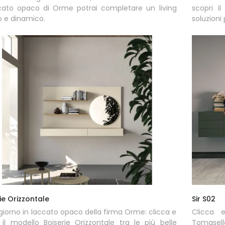
cato opaco di Orme potrai completare un living
scopri i
o e dinamico.
soluzioni 
ie Orizzontale
Sir S02
 giorno in laccato opaco della firma Orme: clicca e
Clicca e
 il modello Boiserie Orizzontale tra le più belle
Tomasella