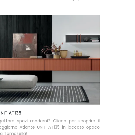
UNIT AT135
gettare spazi moderni? Clicca per scoprire il
oggiorno Atlante UNIT AT135 in laccato opaco
ma Tomasella!