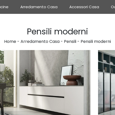
cine
Arredamento Casa
Accessori Casa
Ou
Pensili moderni
Home
-
Arredamento Casa
-
Pensili
-
Pensili moderni