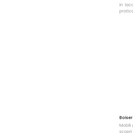
in lac
pratic
Boiser
Mobili
scopri