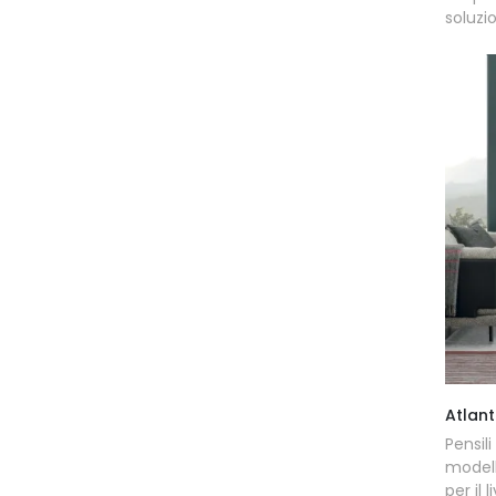
soluzio
Atlant
Pensil
modell
per il l