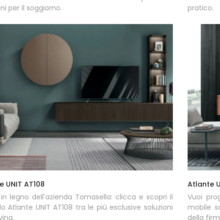
ni per il soggiorno.
pratico.
e UNIT AT108
Atlante 
i in legno dell'azienda Tomasella: clicca e scopri il
Vuoi pro
o Atlante UNIT AT108 tra le più esclusive soluzioni
mobile s
iving.
della fir