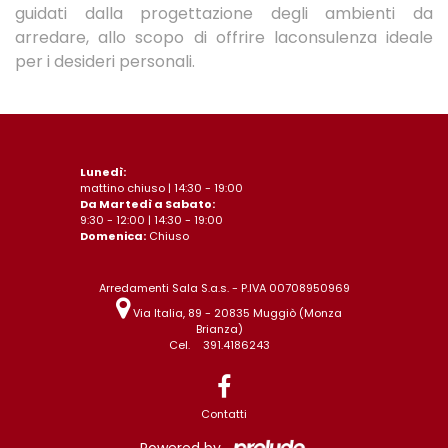
guidati dalla progettazione degli ambienti da
arredare, allo scopo di offrire laconsulenza ideale
per i desideri personali.
Lunedì:
mattino chiuso | 14:30 - 19:00
Da Martedì a Sabato:
9:30 - 12:00 | 14:30 - 19:00
Domenica:
Chiuso
Arredamenti Sala S.a.s. - P.IVA 00708950969
Via Italia, 89 - 20835 Muggiò (Monza
Brianza)
Cel.
391.4186243
Contatti