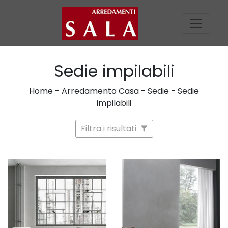
Sedie impilabili
Home
-
Arredamento Casa
-
Sedie
-
Sedie
impilabili
Filtra i risultati