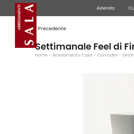
Azienda
Cu
Precedente
Settimanale Feel di F
Home
-
Arredamento Casa
-
Comodini
-
Setti