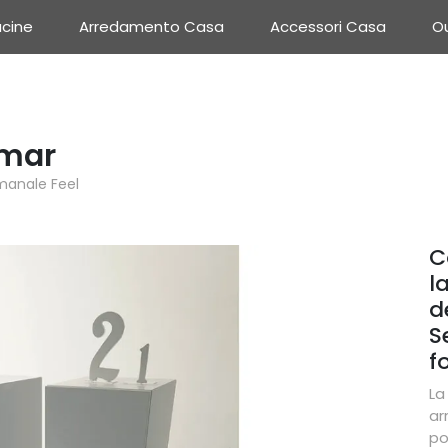
cine
Arredamento Casa
Accessori Casa
Ou
imar
manale Feel
C
l
d
S
f
La
ar
po