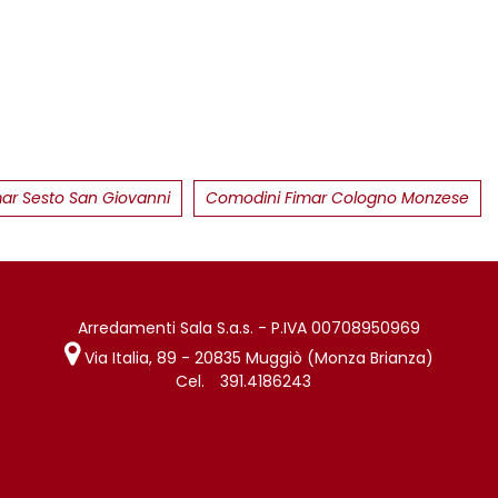
ar Sesto San Giovanni
Comodini Fimar Cologno Monzese
Arredamenti Sala S.a.s. - P.IVA 00708950969
Via Italia, 89 - 20835 Muggiò (Monza Brianza)
Cel.
391.4186243