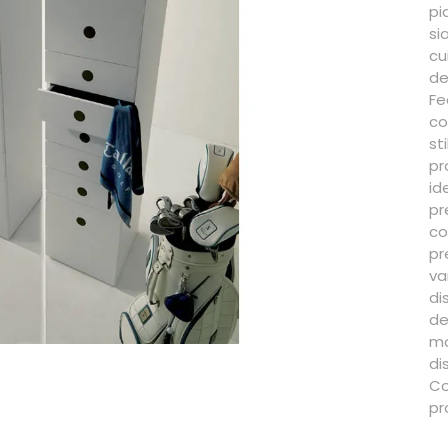
pi
si
cu
de
Fe
co
st
pr
i
p
co
pr
va
di
de
mo
di
Co
pr