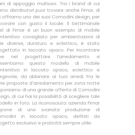
ani di appoggio multiuso. Tra i brand di cui
amo distributori puoi trovare anche Fimar, di
i offriamo uno dei suoi Comodini design, per
corare con gusto il locale. Il Settimanale
el di Fimar è un buon esempio di mobile
ntenitivo consigliato per ambientazioni di
ile diverse, duraturo e eclettico, è stato
ogettato in laccato opaco. Per incontrare
dee nel progettare l’arredamento vi
resentiamo questo modello di mobile
ntenitivo in laccato opaco, eclettico e
egevole, da abbinare ai tuoi arredi. Fra le
rie proposte d'arredamento per zona notte
sponiamo di una grande offerta di Comodini
sign, di cui hai la possibilità di scegliere tale
dello in foto. La riconosciuta azienda Fimar
spone di una svariata produzione di
modini in laccato opaco, definiti da
ogetto esclusivo e praticità sempre utile.