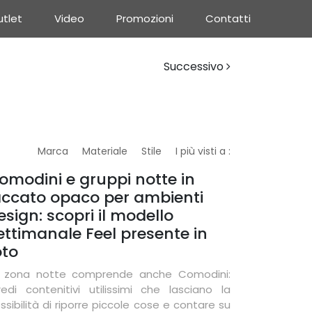
tlet
Video
Promozioni
Contatti
Successivo
Marca
Materiale
Stile
I più visti a :
omodini e gruppi notte in
accato opaco per ambienti
esign: scopri il modello
ettimanale Feel presente in
oto
 zona notte comprende anche Comodini:
redi contenitivi utilissimi che lasciano la
ssibilità di riporre piccole cose e contare su