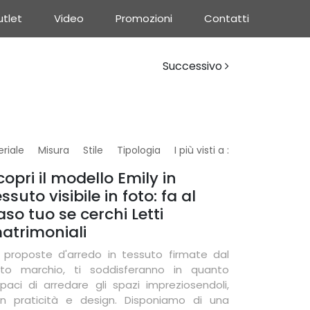
tlet
Video
Promozioni
Contatti
Successivo
riale
Misura
Stile
Tipologia
I più visti a :
copri il modello Emily in
essuto visibile in foto: fa al
aso tuo se cerchi Letti
atrimoniali
 proposte d'arredo in tessuto firmate dal
to marchio, ti soddisferanno in quanto
paci di arredare gli spazi impreziosendoli,
n praticità e design. Disponiamo di una