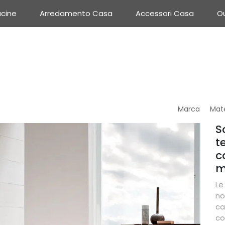
cine
Arredamento Casa
Accessori Casa
Ou
Marca
Mate
S
t
c
m
Le
no
ca
co