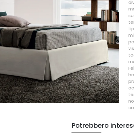
di
ma
so
te
ti
mi
pa
vi
to
ma
Fe
br
pr
ac
te
no
co
Potrebbero interes