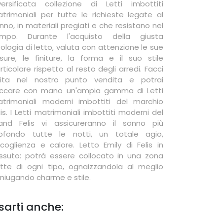
versificata collezione di Letti imbottiti
trimoniali per tutte le richieste legate al
nno, in materiali pregiati e che resistano nel
mpo. Durante l'acquisto della giusta
pologia di letto, valuta con attenzione le sue
sure, le finiture, la forma e il suo stile
rticolare rispetto al resto degli arredi. Facci
sita nel nostro punto vendita e potrai
ccare con mano un'ampia gamma di Letti
trimoniali moderni imbottiti del marchio
lis. I Letti matrimoniali imbottiti moderni del
and Felis vi assicureranno il sonno più
ofondo tutte le notti, un totale agio,
coglienza e calore. Letto Emily di Felis in
ssuto: potrà essere collocato in una zona
tte di ogni tipo, ognaizzandola al meglio
niugando charme e stile.
sarti anche: