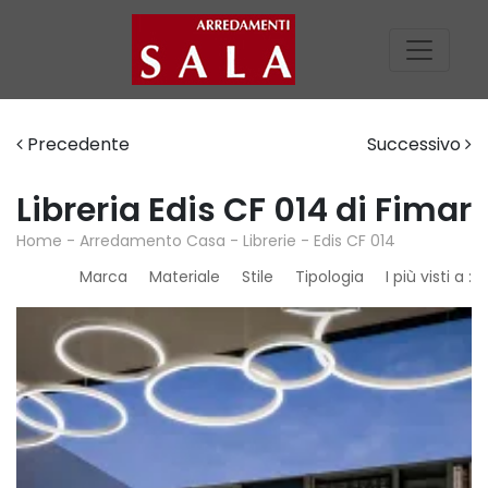
Precedente
Successivo
Libreria Edis CF 014 di Fimar
Home
-
Arredamento Casa
-
Librerie
-
Edis CF 014
Marca
Materiale
Stile
Tipologia
I più visti a :