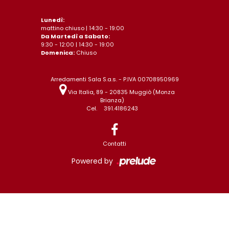
Lunedì:
mattino chiuso | 14:30 - 19:00
Da Martedì a Sabato:
9:30 - 12:00 | 14:30 - 19:00
Domenica:
Chiuso
Arredamenti Sala S.a.s. - P.IVA 00708950969
Via Italia, 89 - 20835 Muggiò (Monza
Brianza)
Cel.
391.4186243
Contatti
Powered by