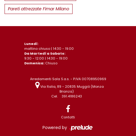
Pareti attrezzate Fimar Milano
Lunedì:
mattino chiuso | 14:30 - 19:00
Da Martedì a Sabato:
9:30 - 12:00 | 14:30 - 19:00
Domenica:
Chiuso
Arredamenti Sala S.a.s. - P.IVA 00708950969
Via Italia, 89 - 20835 Muggiò (Monza
Brianza)
Cel.
391.4186243
Contatti
Powered by