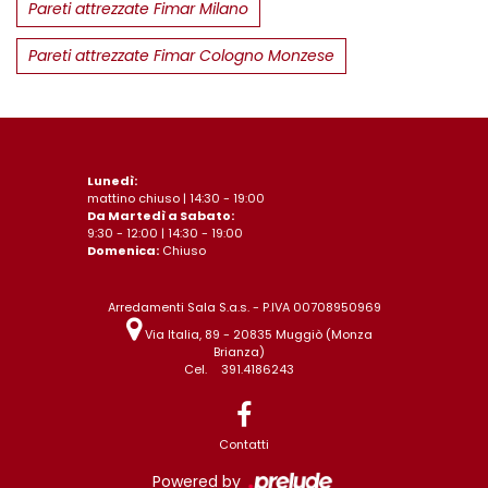
Pareti attrezzate Fimar Milano
Pareti attrezzate Fimar Cologno Monzese
Lunedì:
mattino chiuso | 14:30 - 19:00
Da Martedì a Sabato:
9:30 - 12:00 | 14:30 - 19:00
Domenica:
Chiuso
Arredamenti Sala S.a.s. - P.IVA 00708950969
Via Italia, 89 - 20835 Muggiò (Monza
Brianza)
Cel.
391.4186243
Contatti
Powered by