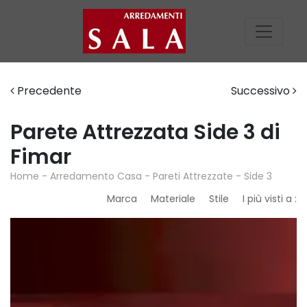
Precedente
Successivo
Parete Attrezzata Side 3 di
Fimar
Home
-
Arredamento Casa
-
Pareti Attrezzate
-
Side 3
Marca
Materiale
Stile
I più visti a :