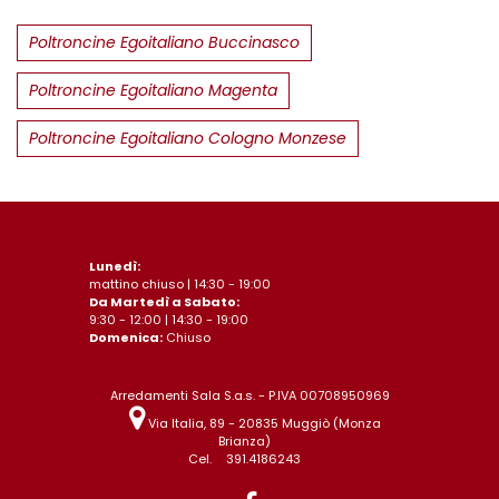
Poltroncine Egoitaliano Buccinasco
Poltroncine Egoitaliano Magenta
Poltroncine Egoitaliano Cologno Monzese
Lunedì:
mattino chiuso | 14:30 - 19:00
Da Martedì a Sabato:
9:30 - 12:00 | 14:30 - 19:00
Domenica:
Chiuso
Arredamenti Sala S.a.s. - P.IVA 00708950969
Via Italia, 89 - 20835 Muggiò (Monza
Brianza)
Cel.
391.4186243