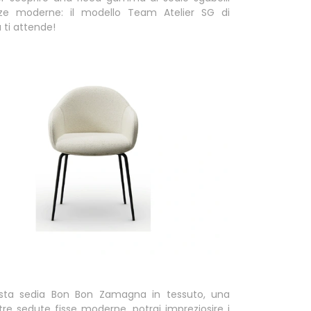
ze moderne: il modello Team Atelier SG di
ti attende!
ta sedia Bon Bon Zamagna in tessuto, una
tre sedute fisse moderne, potrai impreziosire i