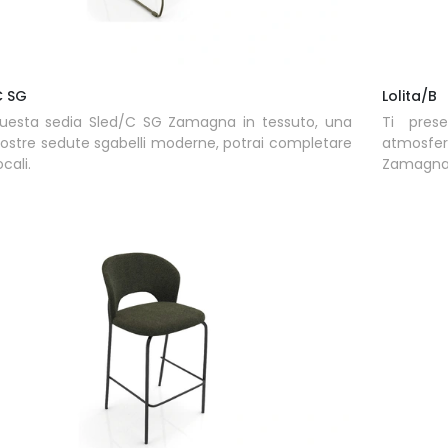
C SG
Lolita/B
uesta sedia Sled/C SG Zamagna in tessuto, una
Ti pres
nostre sedute sgabelli moderne, potrai completare
atmosfere
ocali.
Zamagna