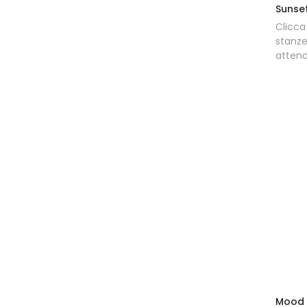
Sunse
Clicca
stanz
attend
Mood