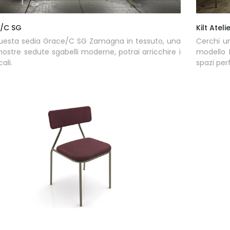
/C SG
Kilt Ateli
uesta sedia Grace/C SG Zamagna in tessuto, una
Cerchi un
 nostre sedute sgabelli moderne, potrai arricchire i
modello 
cali.
spazi pe