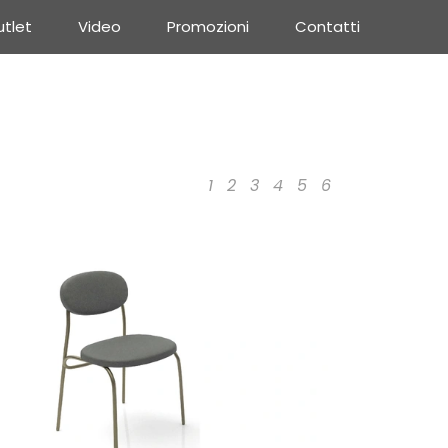
tlet
Video
Promozioni
Contatti
1
2
3
4
5
6