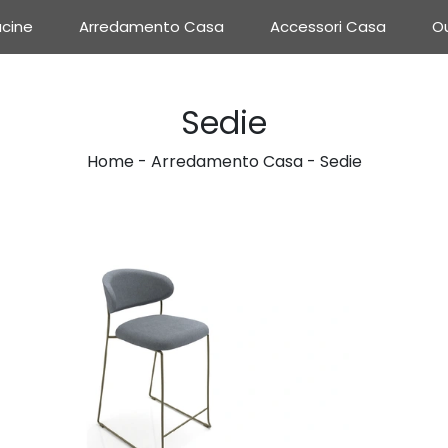
cine
Arredamento Casa
Accessori Casa
Ou
Sedie
Home
-
Arredamento Casa
-
Sedie