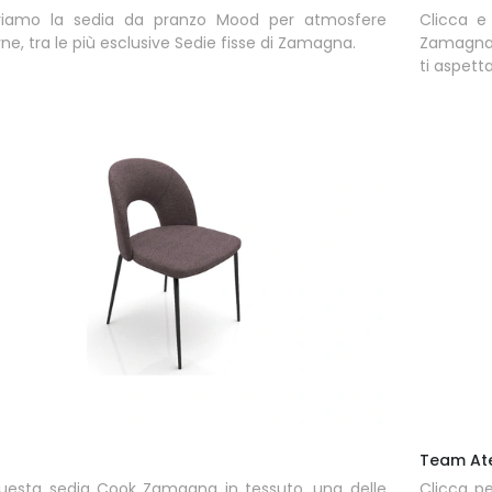
friamo la sedia da pranzo Mood per atmosfere
Clicca e 
e, tra le più esclusive Sedie fisse di Zamagna.
Zamagna i
ti aspett
Team Ate
uesta sedia Cook Zamagna in tessuto, una delle
Clicca p