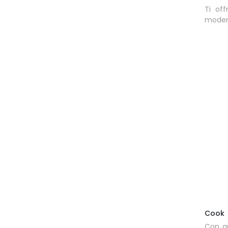
Ti of
modern
Cook
Con q