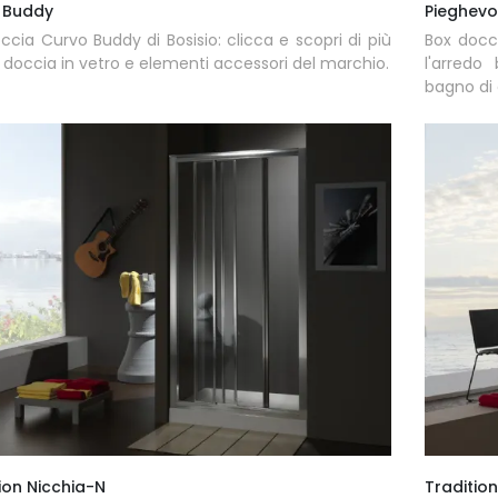
 Buddy
Pieghev
ccia Curvo Buddy di Bosisio: clicca e scopri di più
Box docci
 doccia in vetro e elementi accessori del marchio.
l'arred
bagno di 
ion Nicchia-N
Tradition