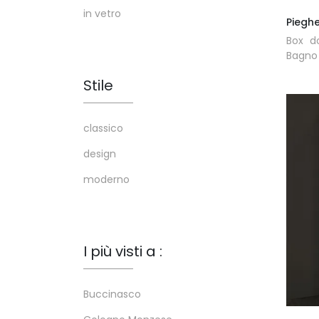
in vetro
Pieghe
Box do
Bagno 
Stile
classico
design
moderno
I più visti a :
Buccinasco