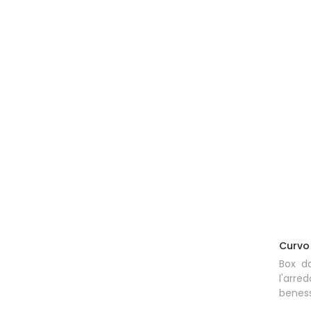
Curvo
Box do
l'arr
beness