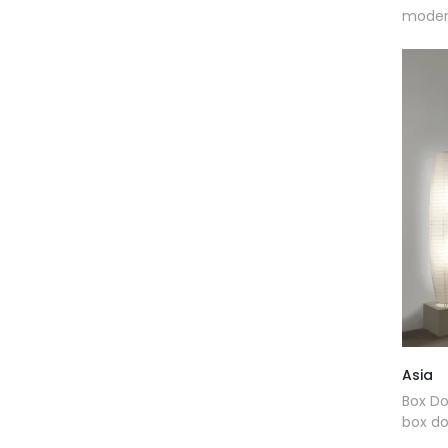
modern
Asia
Box Do
box do