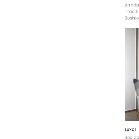
Arred
Tradit
Bosisio
Luxor
Box do