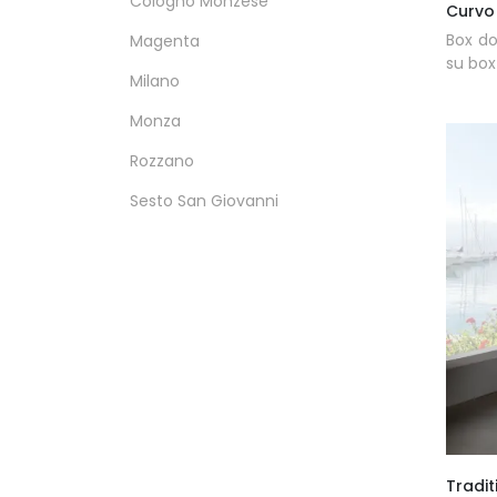
Cologno Monzese
Curvo
Box do
Magenta
su box
Milano
Monza
Rozzano
Sesto San Giovanni
Tradit