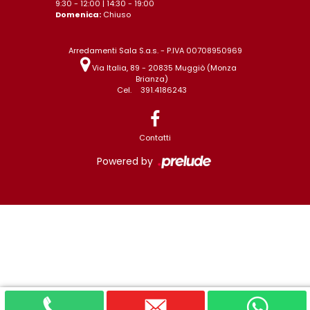
9:30 - 12:00 | 14:30 - 19:00
Domenica:
Chiuso
Arredamenti Sala S.a.s. - P.IVA 00708950969
Via Italia, 89 - 20835 Muggiò (Monza
Brianza)
Cel.
391.4186243
Contatti
Powered by