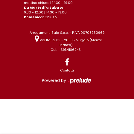
mattino chiuso | 14:30 - 19:00
Da Martedì a Sabato:
9:30 - 12:00 | 14:30 - 19:00
Domenica:
Chiuso
Arredamenti Sala S.a.s. - P.IVA 00708950969
Via Italia, 89 - 20835 Muggiò (Monza
Brianza)
Cel.
391.4186243
Contatti
Powered by