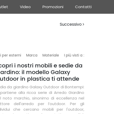
tlet
Video
Promozioni
Contatti
Successivo
i per esterni
Marca
Materiale
I più visti a :
copri i nostri mobili e sedie da
iardino: il modello Galaxy
utdoor in plastica ti attende
dia da giardino Galaxy Outdoor di Bontempi:
partiene alla ricca serie di Arredo Giardino
l noto marchio, sinonimo di eccellenza nel
ttore dell'arredo per l’outdoor. Per gli
dividui che cercano mobili per l'outdoor,