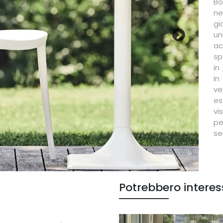
Bo
ne
gi
un
ac
sp
in
in
v
es
vi
pe
se
Potrebbero interes