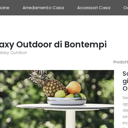
cine
Arredamento Casa
Accessori Casa
Ou
laxy Outdoor di Bontempi
alaxy Outdoor
Prodott
S
g
O
Se
ap
de
se
in