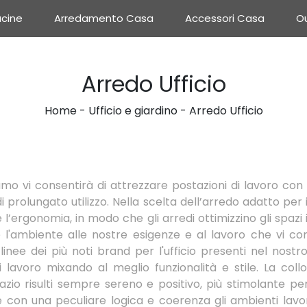
cine
Arredamento Casa
Accessori Casa
Ou
Arredo Ufficio
Home
-
Ufficio e giardino
-
Arredo Ufficio
amo vi consentirà di attrezzare postazioni di lavoro co
i prolungato utilizzo. Nella scelta dell’arredo adatto per 
 e l’ergonomia, in modo che gli arredi ottimizzino gli spazi
e l'ambiente alle nostre esigenze e al lavoro che vi com
linee dei più noti brand per l'ufficio presenti nel nost
lavoro mixando al meglio funzionalità e stile. La colloc
zio risulti sempre sereno e positivo, più stimolante per
re con una peculiare logica e coerenza gli ambienti lavor