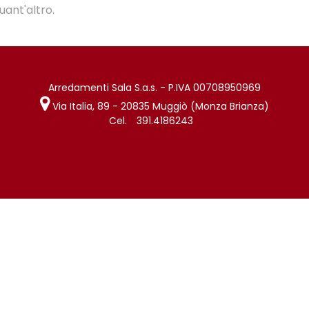
uant'altro.
Arredamenti Sala S.a.s. - P.IVA 00708950969
Via Italia, 89 - 20835 Muggiò (Monza Brianza)
Cel.
391.4186243