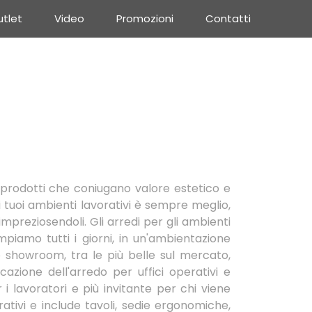
tlet
Video
Promozioni
Contatti
n prodotti che coniugano valore estetico e
i tuoi ambienti lavorativi è sempre meglio,
 impreziosendoli. Gli arredi per gli ambienti
piamo tutti i giorni, in un'ambientazione
ro showroom, tra le più belle sul mercato,
azione dell'arredo per uffici operativi e
 i lavoratori e più invitante per chi viene
ativi e include tavoli, sedie ergonomiche,