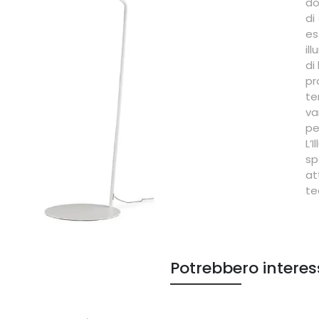
do
di
es
il
di
pr
te
va
pe
L’
sp
at
te
Potrebbero interes