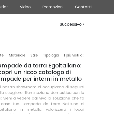
tlet
Video
Promozioni
Contatti
Successivo
te
Materiale
Stile
Tipologia
I più visti a :
ampade da terra Egoitaliano:
copri un ricco catalogo di
ampade per interni in metallo
l nostro showroom ci occupiamo di seguirti
llo scegliere l’Illuminazione domestica con le
ci: vieni a vedere dal vivo la soluzione che fa
 caso tuo. Lampada da terra Nettuno di
oitaliano in metallo: valorizzerà i locali