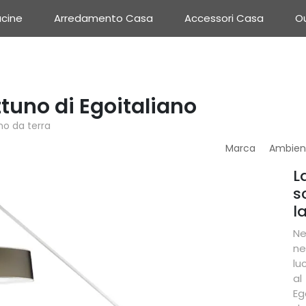
cine
Arredamento Casa
Accessori Casa
Ou
tuno di Egoitaliano
no da terra
Marca
Ambien
L
s
l
Ne
ne
lu
al
Eg