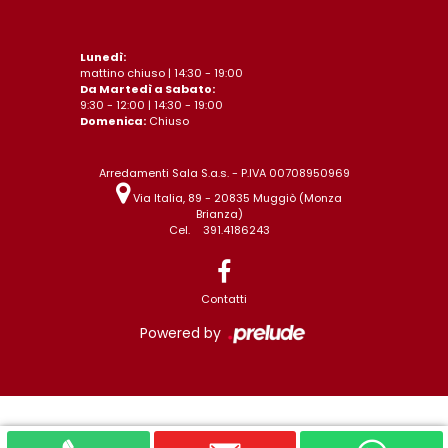
Lunedì:
mattino chiuso | 14:30 - 19:00
Da Martedì a Sabato:
9:30 - 12:00 | 14:30 - 19:00
Domenica:
Chiuso
Arredamenti Sala S.a.s. - P.IVA 00708950969
Via Italia, 89 - 20835 Muggiò (Monza
Brianza)
Cel.
391.4186243
Contatti
Powered by