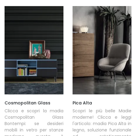
Cosmopolitan Glass
Pica Alta
Clicca e scopri la madia
Scopri le più belle Madie
Cosmopolitan Glass
moderne! Clicca e leggi
Bontempi: se desideri
l'articolo: madia Pica Alta in
mobili in vetro per stanze
legno, soluzione funzionale