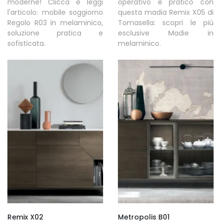
moderne! Clicca e leggi
operativo e pratico con
l'articolo: mobile soggiorno
questa madia Remix X05 di
Regolo R03 in melaminico,
Tomasella: scopri le più
soluzione pratica e
esclusive Madie in
sofisticata.
melaminico.
Remix X02
Metropolis B01