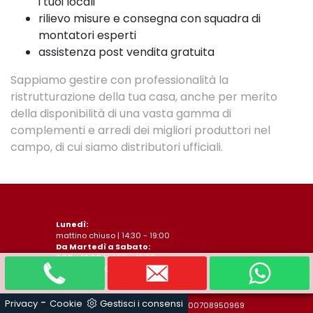
i tuoi locali
rilievo misure e consegna con squadra di
montatori esperti
assistenza post vendita gratuita
Sappiamo gestire con professionalità la
ristrutturazione della tua casa, anche per merito
della disponibilità di una vasta gamma di
complementi e arredi dei migliori produttori nel
campo, di cui siamo distributori ufficiali.
Lunedì:
mattino chiuso | 14:30 - 19:00
Da Martedì a Sabato:
9:30 - 12:00 | 14:30 - 19:00
Domenica:
Chiuso
-
Privacy
Cookie
Gestisci i consensi
Arredamenti Sala S.a.s. - P.IVA 00708950969