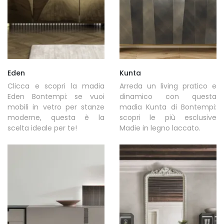
Eden
Kunta
Clicca e scopri la madia
Arreda un living pratico e
Eden Bontempi: se vuoi
dinamico con questa
mobili in vetro per stanze
madia Kunta di Bontempi:
moderne, questa è la
scopri le più esclusive
scelta ideale per te!
Madie in legno laccato.