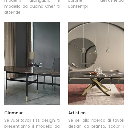
moderni allungabili: il
Barone dell'azienda
modello da cucina Chef ti
Bontempi.
attende.
Glamour
Artistico
Se vuoi tavoli fissi design, ti
Se sei alla ricerca di tavoli
presentiamo il modello da
design da pranzo, scopri i