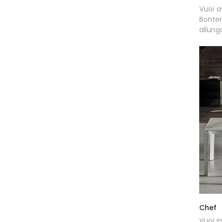
Vuoi a
Bonte
allung
Chef
Vuoi i