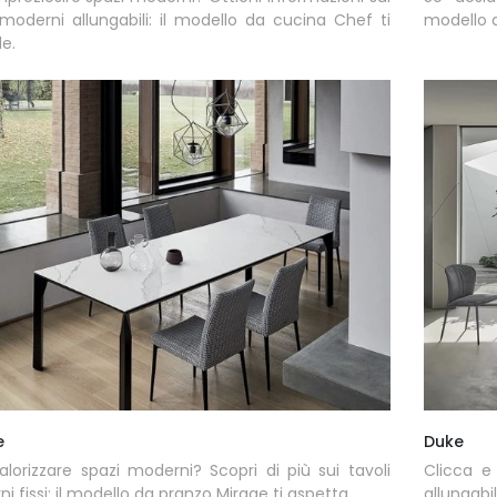
 moderni allungabili: il modello da cucina Chef ti
modello d
e.
e
Duke
alorizzare spazi moderni? Scopri di più sui tavoli
Clicca e
i fissi: il modello da pranzo Mirage ti aspetta.
allungab