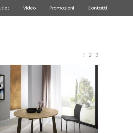
tlet
Video
Promozioni
Contatti
1
2
3