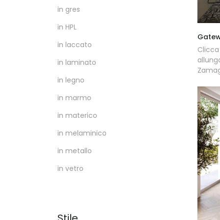
in gres
in HPL
Gatew
in laccato
Clicc
allung
in laminato
Zamagn
in legno
in marmo
in materico
in melaminico
in metallo
in vetro
Stile