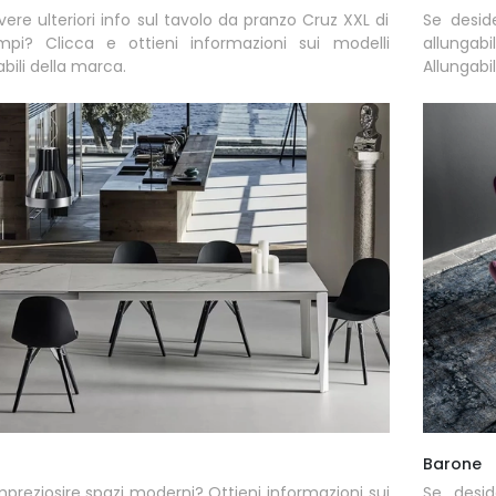
vere ulteriori info sul tavolo da pranzo Cruz XXL di
Se deside
mpi? Clicca e ottieni informazioni sui modelli
allungabi
abili della marca.
Allungabil
Barone
mpreziosire spazi moderni? Ottieni informazioni sui
Se deside