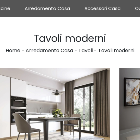
cine
Arredamento Casa
Accessori Casa
Ou
Tavoli moderni
Home
-
Arredamento Casa
-
Tavoli
-
Tavoli moderni