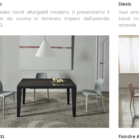
o
Diesis
ideri tavoli allungabili moderni, ti presentiamo il
Vuoi arri
lo da cucina in laminato Impero dell'azienda
tavoli m
3.
attende.
XL
Fiandre A