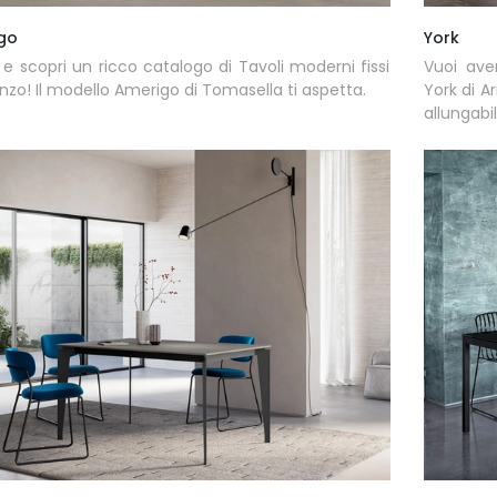
go
York
 e scopri un ricco catalogo di Tavoli moderni fissi
Vuoi aver
nzo! Il modello Amerigo di Tomasella ti aspetta.
York di A
allungabi