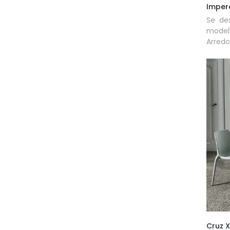
Imper
Se des
model
Arredo
Cruz X