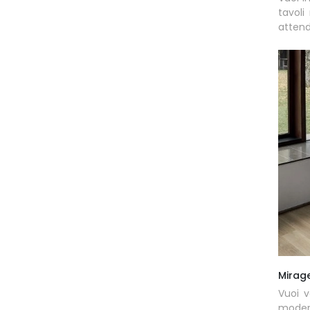
tavoli
attend
Mirag
Vuoi v
modern