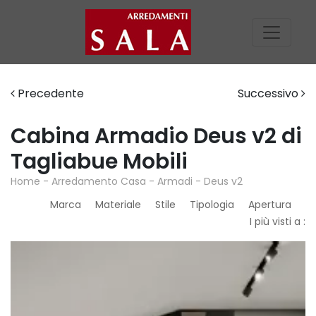
Precedente
Successivo
Cabina Armadio Deus v2 di
Tagliabue Mobili
Home
-
Arredamento Casa
-
Armadi
-
Deus v2
Marca
Materiale
Stile
Tipologia
Apertura
I più visti a :